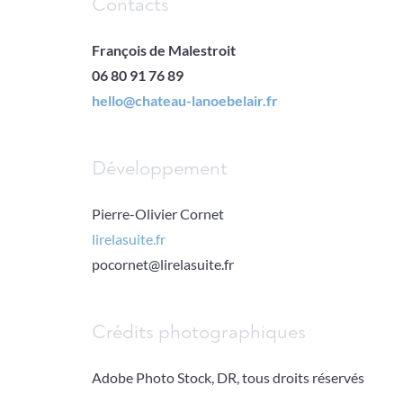
Contacts
François de Malestroit
06 80 91 76 89
hello@chateau-lanoebelair.fr
Développement
Pierre-Olivier Cornet
lirelasuite.fr
pocornet@lirelasuite.fr
Crédits photographiques
Adobe Photo Stock, DR, tous droits réservés