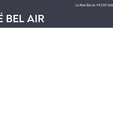
La Noé Bel air 44330 Vall
 BEL AIR