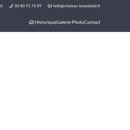
et
06 80 91 76 89
hello@chateau-lanoebelair.fr
Historique
Galerie Photo
Contact