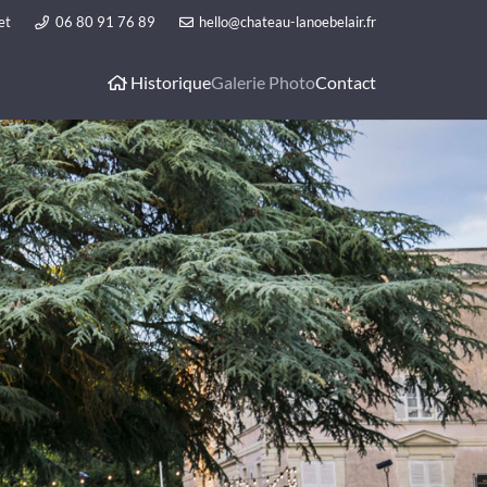
et
06 80 91 76 89
hello@chateau-lanoebelair.fr
Historique
Galerie Photo
Contact